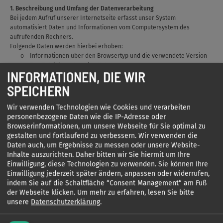
1. Beschreibung und Umfang der Datenverarbeitung
Bei jedem Aufruf unserer Internetseite erfasst unser System
automatisiert Daten und Informationen vom Computersystem des
aufrufenden Rechners.
Folgende Daten werden hierbei erhoben:
o Informationen über den Browsertyp und die verwendete Version
o Das Betriebssystem des Nutzers
INFORMATIONEN, DIE WIR
o Den Internet-Service-Provider des Nutzers
o Die IP-Adresse des Nutzers
SPEICHERN
o Datum und Uhrzeit des Zugriffs
o Webseiten, von denen das System des Nutzers auf unsere
Wir verwenden Technologien wie Cookies und verarbeiten
Internetseite gelangt
personenbezogene Daten wie die IP-Adresse oder
o Webseiten, die vom System des Nutzers über unsere Webseite
Browserinformationen, um unsere Webseite für Sie optimal zu
aufgerufen werden
gestalten und fortlaufend zu verbessern. Wir verwenden die
Diese Daten werden in den Logfiles unseres Systems gespeichert. Eine
Daten auch, um Ergebnisse zu messen oder unsere Website-
Speicherung dieser Daten zusammen mit anderen personenbezogenen
Inhalte auszurichten. Daher bitten wir Sie hiermit um Ihre
Daten des Nutzers findet nicht statt.
Einwilligung, diese Technologien zu verwenden. Sie können Ihre
Einwilligung jederzeit später ändern, anpassen oder widerrufen,
2. Zweck der Datenverarbeitung
indem Sie auf die Schaltfläche “Consent Management“ am Fuß
Die vorübergehende Speicherung der IP-Adresse durch das System ist
der Webseite klicken.
Um mehr zu erfahren, lesen Sie bitte
notwendig, um eine Auslieferung der Webseite an den Rechner des
unsere
Datenschutzerklärung
.
Nutzers zu ermöglichen. Hierfür muss die IP-Adresse des Nutzers für die
Dauer der Sitzung gespeichert bleiben.