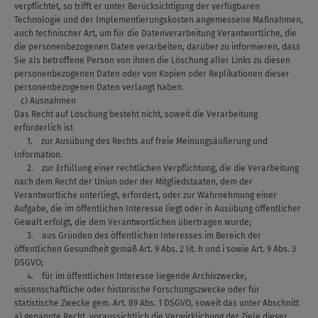
verpflichtet, so trifft er unter Berücksichtigung der verfügbaren
Technologie und der Implementierungskosten angemessene Maßnahmen,
auch technischer Art, um für die Datenverarbeitung Verantwortliche, die
die personenbezogenen Daten verarbeiten, darüber zu informieren, dass
Sie als betroffene Person von ihnen die Löschung aller Links zu diesen
personenbezogenen Daten oder von Kopien oder Replikationen dieser
personenbezogenen Daten verlangt haben.
c) Ausnahmen
Das Recht auf Löschung besteht nicht, soweit die Verarbeitung
erforderlich ist
1. zur Ausübung des Rechts auf freie Meinungsäußerung und
Information.
2. zur Erfüllung einer rechtlichen Verpflichtung, die die Verarbeitung
nach dem Recht der Union oder der Mitgliedstaaten, dem der
Verantwortliche unterliegt, erfordert, oder zur Wahrnehmung einer
Aufgabe, die im öffentlichen Interesse liegt oder in Ausübung öffentlicher
Gewalt erfolgt, die dem Verantwortlichen übertragen wurde;
3. aus Gründen des öffentlichen Interesses im Bereich der
öffentlichen Gesundheit gemäß Art. 9 Abs. 2 lit. h und i sowie Art. 9 Abs. 3
DSGVO;
4. für im öffentlichen Interesse liegende Archivzwecke,
wissenschaftliche oder historische Forschungszwecke oder für
statistische Zwecke gem. Art. 89 Abs. 1 DSGVO, soweit das unter Abschnitt
a) genannte Recht voraussichtlich die Verwirklichung der Ziele dieser