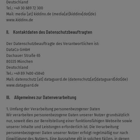
Deutschland
Tel.: +49 30 689 72 300
Mail:
media
[at]
kiddinx.de
(media[at]kiddinx[dot]de)
www.kiddinx.de
II. Kontaktdaten des Datenschutzbeauftragten
Der Datenschutzbeauftragte des Verantwortlichen ist:
DataCo GmbH
Dachauer Straße 65
80335 München
Deutschland
Tel.: +49 89 7400 45840
Mail:
datenschutz
[at]
dataguard.de
(datenschutz[at]dataguard[dot]de)
www.dataguard.de
III. Allgemeines zur Datenverarbeitung
1. Umfang der Verarbeitung personenbezogener Daten
Wir verarbeiten personenbezogene Daten unserer Nutzer grundsätzlich
nur, soweit dies zur Bereitstellung einer funktionsfähigen Webseite sowie
unserer Inhalte und Leistungen erforderlich ist. Die Verarbeitung
personenbezogener Daten unserer Nutzer erfolgt regelmäßig nur nach
Einwilligung des Nutzers. Eine Ausnahme gilt in solchen Fällen, in denen