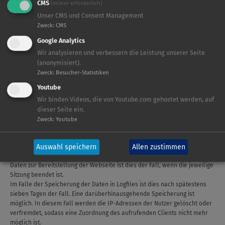
CMS
Die Speicherung in Logfiles erfolgt, um die Funktionsfähigkeit der
(immer erforderlich)
Webseite sicherzustellen. Zudem dienen uns die Daten zur Optimierung
Unser CMS und Consent Management
der Webseite und zur Sicherstellung der Sicherheit unserer
Zweck
:
CMS
informationstechnischen Systeme. Eine Auswertung der Daten zu
Google Analytics
Marketingzwecken findet in diesem Zusammenhang nicht statt.
In diesen Zwecken liegt auch unser berechtigtes Interesse an der
Wir analysieren und verbessern die Leistung unserer Seite
Datenverarbeitung nach Art. 6 Abs. 1 S. 1 lit. f DSGVO.
(anonymisiert).
Zweck
:
Besucher-Statistiken
3. Rechtsgrundlage für die Datenverarbeitung
Youtube
Rechtsgrundlage für die vorübergehende Speicherung der Daten und der
Logfiles ist Art. 6 Abs. 1 S. 1 lit. f DSGVO. Die hierbei verfolgten
Wir binden Videos, die von Youtube.com gehostet werden, auf
berechtigten Interessen entnehmen Sie bitte den Ausführungen unter V.2.
dieser Seite ein.
dieser Datenschutzerklärung.
Zweck
:
Youtube
4. Dauer der Speicherung
Die Daten werden gelöscht, sobald sie für die Erreichung des Zweckes
Auswahl speichern
Allen zustimmen
ihrer Erhebung nicht mehr erforderlich sind. Im Falle der Erfassung der
Daten zur Bereitstellung der Webseite ist dies der Fall, wenn die jeweilige
Sitzung beendet ist.
Im Falle der Speicherung der Daten in Logfiles ist dies nach spätestens
sieben Tagen der Fall. Eine darüberhinausgehende Speicherung ist
möglich. In diesem Fall werden die IP-Adressen der Nutzer gelöscht oder
verfremdet, sodass eine Zuordnung des aufrufenden Clients nicht mehr
möglich ist.