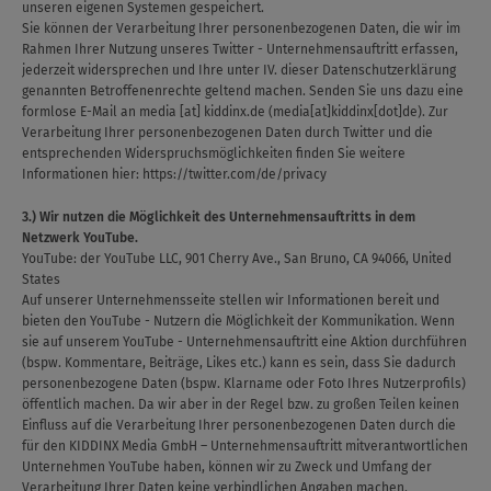
unseren eigenen Systemen gespeichert.
Sie können der Verarbeitung Ihrer personenbezogenen Daten, die wir im
Rahmen Ihrer Nutzung unseres Twitter - Unternehmensauftritt erfassen,
jederzeit widersprechen und Ihre unter IV. dieser Datenschutzerklärung
genannten Betroffenenrechte geltend machen. Senden Sie uns dazu eine
formlose E-Mail an
media
[at]
kiddinx.de
(media[at]kiddinx[dot]de)
. Zur
Verarbeitung Ihrer personenbezogenen Daten durch Twitter und die
entsprechenden Widerspruchsmöglichkeiten finden Sie weitere
Informationen hier:
https://twitter.com/de/privacy
3.) Wir nutzen die Möglichkeit des Unternehmensauftritts in dem
Netzwerk YouTube.
YouTube: der YouTube LLC, 901 Cherry Ave., San Bruno, CA 94066, United
States
Auf unserer Unternehmensseite stellen wir Informationen bereit und
bieten den YouTube - Nutzern die Möglichkeit der Kommunikation. Wenn
sie auf unserem YouTube - Unternehmensauftritt eine Aktion durchführen
(bspw. Kommentare, Beiträge, Likes etc.) kann es sein, dass Sie dadurch
personenbezogene Daten (bspw. Klarname oder Foto Ihres Nutzerprofils)
öffentlich machen. Da wir aber in der Regel bzw. zu großen Teilen keinen
Einfluss auf die Verarbeitung Ihrer personenbezogenen Daten durch die
für den KIDDINX Media GmbH – Unternehmensauftritt mitverantwortlichen
Unternehmen YouTube haben, können wir zu Zweck und Umfang der
Verarbeitung Ihrer Daten keine verbindlichen Angaben machen.