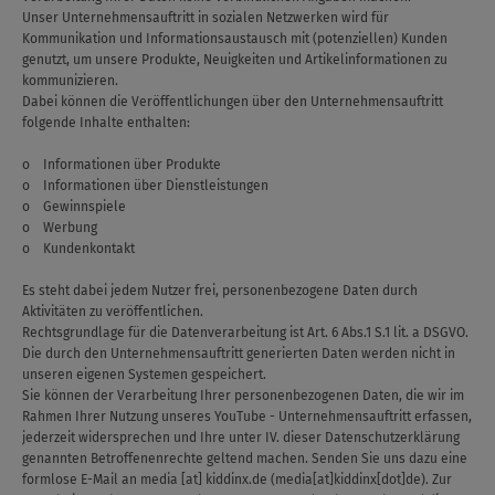
Unser Unternehmensauftritt in sozialen Netzwerken wird für
Kommunikation und Informationsaustausch mit (potenziellen) Kunden
genutzt, um unsere Produkte, Neuigkeiten und Artikelinformationen zu
kommunizieren.
Dabei können die Veröffentlichungen über den Unternehmensauftritt
folgende Inhalte enthalten:
o Informationen über Produkte
o Informationen über Dienstleistungen
o Gewinnspiele
o Werbung
o Kundenkontakt
Es steht dabei jedem Nutzer frei, personenbezogene Daten durch
Aktivitäten zu veröffentlichen.
Rechtsgrundlage für die Datenverarbeitung ist Art. 6 Abs.1 S.1 lit. a DSGVO.
Die durch den Unternehmensauftritt generierten Daten werden nicht in
unseren eigenen Systemen gespeichert.
Sie können der Verarbeitung Ihrer personenbezogenen Daten, die wir im
Rahmen Ihrer Nutzung unseres YouTube - Unternehmensauftritt erfassen,
jederzeit widersprechen und Ihre unter IV. dieser Datenschutzerklärung
genannten Betroffenenrechte geltend machen. Senden Sie uns dazu eine
formlose E-Mail an
media
[at]
kiddinx.de
(media[at]kiddinx[dot]de)
. Zur