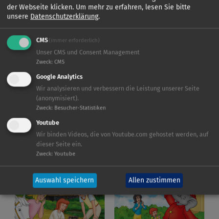
der Webseite klicken.
Um mehr zu erfahren, lesen Sie bitte
unsere
Datenschutzerklärung
.
CMS
(immer erforderlich)
Unser CMS und Consent Management
Zweck
:
CMS
KIDDINX
BIBI BLOCKSBERG
Google Analytics
Wir analysieren und verbessern die Leistung unserer Seite
(anonymisiert).
Zweck
:
Besucher-Statistiken
Youtube
Wir binden Videos, die von Youtube.com gehostet werden, auf
dieser Seite ein.
Zweck
:
Youtube
BIBI UND TINA
BENJAMIN BLÜMCHEN
Auswahl speichern
Allen zustimmen