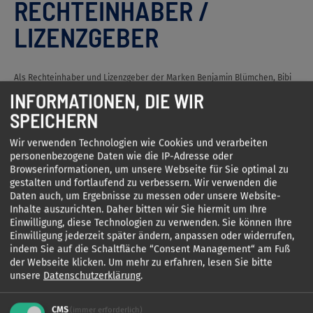
RECHTEINHABER /
LIZENZGEBER
Als Rechteinhaber und Lizenzgeber der Marken Benjamin Blümchen, Bibi
Blocksberg und Bibi & Tina bildet die Betreuung von Lizenzpartnern einen
INFORMATIONEN, DIE WIR
Schwerpunkt unserer Arbeit. Eine Redaktion für Lizenznehmer achtet auf
SPEICHERN
die markengerechte Umsetzung von Lizenzprodukten wie Bücher,
Magazine, Spiele, Puzzles, Plüschfiguren, Musicals und Events.
Wir verwenden Technologien wie Cookies und verarbeiten
personenbezogene Daten wie die IP-Adresse oder
Browserinformationen, um unsere Webseite für Sie optimal zu
gestalten und fortlaufend zu verbessern. Wir verwenden die
Daten auch, um Ergebnisse zu messen oder unsere Website-
Inhalte auszurichten. Daher bitten wir Sie hiermit um Ihre
Einwilligung, diese Technologien zu verwenden. Sie können Ihre
Einwilligung jederzeit später ändern, anpassen oder widerrufen,
indem Sie auf die Schaltfläche “Consent Management“ am Fuß
der Webseite klicken.
Um mehr zu erfahren, lesen Sie bitte
unsere
Datenschutzerklärung
.
CMS
(immer erforderlich)