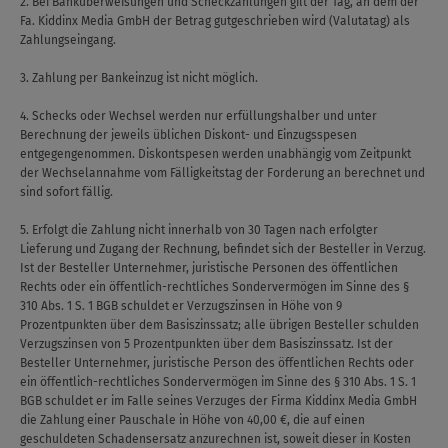
2. Bei Banküberweisungen und Scheckzahlungen gilt der Tag, an dem der
Fa. Kiddinx Media GmbH der Betrag gutgeschrieben wird (Valutatag) als
Zahlungseingang.
3. Zahlung per Bankeinzug ist nicht möglich.
4. Schecks oder Wechsel werden nur erfüllungshalber und unter
Berechnung der jeweils üblichen Diskont- und Einzugsspesen
entgegengenommen. Diskontspesen werden unabhängig vom Zeitpunkt
der Wechselannahme vom Fälligkeitstag der Forderung an berechnet und
sind sofort fällig.
5. Erfolgt die Zahlung nicht innerhalb von 30 Tagen nach erfolgter
Lieferung und Zugang der Rechnung, befindet sich der Besteller in Verzug.
Ist der Besteller Unternehmer, juristische Personen des öffentlichen
Rechts oder ein öffentlich-rechtliches Sondervermögen im Sinne des §
310 Abs. 1 S. 1 BGB schuldet er Verzugszinsen in Höhe von 9
Prozentpunkten über dem Basiszinssatz; alle übrigen Besteller schulden
Verzugszinsen von 5 Prozentpunkten über dem Basiszinssatz. Ist der
Besteller Unternehmer, juristische Person des öffentlichen Rechts oder
ein öffentlich-rechtliches Sondervermögen im Sinne des § 310 Abs. 1 S. 1
BGB schuldet er im Falle seines Verzuges der Firma Kiddinx Media GmbH
die Zahlung einer Pauschale in Höhe von 40,00 €, die auf einen
geschuldeten Schadensersatz anzurechnen ist, soweit dieser in Kosten