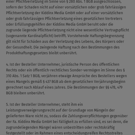
einer Pflichtverletzung im Sinne von § 280 Abs. 1 BGB ausgeschlossen,
sofern der Schaden nicht auf einer vorsätzlichen oder grob fahrlässigen
Pflichtverletzung der Kiddinx Media GmbH oder auf einer vorsätzlichen
oder grob fahrlässigen Pflichtverletzung eines gesetzlichen Vertreters
oder Erfüllungsgehilfen der Kiddinx Media GmbH beruht oder die
zugrunde liegende Pflichtverletzung nicht eine wesentliche Vertragspflicht
(sogenannte Kardinalpflicht) betrifft. Vorstehende Haftungsbegrenzung
gilt nicht für Schäden aus der Verletzung des Lebens, des Körpers oder
der Gesundheit. Die zwingende Haftung nach den Bestimmungen des
Produkthaftungsgesetzes bleibt unberührt.
4. Ist der Besteller Unternehmer, juristische Person des öffentlichen
Rechts oder ein öffentlich-rechtliches Sonder-vermögen im Sinne des §
310 Abs. 1 Satz 1 BGB, verjähren etwaige Ansprüche des Bestellers wegen
eines Mangels gemäß § 437 BGB ab dem gesetzlichen Verjährungsbeginn
gerechnet nach Ablauf eines Jahres. Die Bestimmungen der §§ 478, 479
BGB bleiben unberührt.
5. Ist der Besteller Unternehmer, steht ihm ein
Leistungsverweigerungsrecht auf der Grundlage von Mängeln der
gelieferten Ware nicht zu, sodass die Zahlungsverpflichtungen gegenüber
der Fa. Kiddinx Media GmbH bei Fälligkeit zu erfüllen sind, es sei denn, die
zugrundeliegenden Mängel wären unbestritten oder rechtskräftig
festgestellt oder im Rahmen eines entscheidungsreifen Rechtsstreites