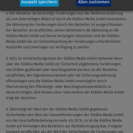
Auswahl speichern
Allen zustimmen
veräußerten Vorbehaltsware.
4. Der Besteller ist berechtigt, Forderungen aus der Weiterveräußerung
bis zum jederzeitigen Widerruf durch die Kiddinx Media GmbH einzuziehen.
Die Abtretung der Forderungen durch den Besteller ist ausgeschlossen.
Der Besteller ist verpflichtet, seinen Abnehmern die Abtretung an die
Kiddinx Media GmbH auf deren Verlangen mitzuteilen und der Kiddinx
Media GmbH die zur Geltendmachung der Forderungen erforderlichen
Auskünfte und Unterlagen zur Verfügung zu stellen.
5. Falls im Vorbehaltseigentum der Kiddinx Media GmbH stehende Ware
oder der Kiddinx Media GmbH zur Sicherheit abgetretene Forderungen
von Dritten gepfändet oder beschlagnahmt werden, ist der Besteller
verpflichtet, den Eigentumsvorbehalt oder die Sicherungsabtretung
offenzulegen und die Kiddinx Media GmbH unverzüglich durch
Übersendung des Pfändungs- oder Beschlagnahmeprotokolls zu
benachrichtigen. Alle Kosten einer Intervention der Kiddinx Media GmbH
trägt der Besteller.
6. Übersteigt der Wert der der Kiddinx Media GmbH gegebenen
Sicherheiten den Wert der Gesamtforderungen der Kiddinx Media GmbH
aus der Geschäftsbeziehung um mehr als 20 %, so ist die Kiddinx Media
GmbH auf Verlangen des Bestellers zur Rückübertragung bzw. Freigabe
insoweit verpflichtet, als der Wert der Sicherheiten die Forderungen um