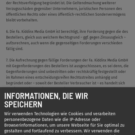
der Rechtsverfolgung begründet ist. Die Geltendmachung weiterer
Verzugsschäden gegenüber Unternehmern, juristischen Personen des
öffentlichen Rechts oder eines öffentlich-rechtlichen Sondervermögens
bleibt vorbehalten.
6. Die Fa. Kiddinx Media GmbH ist berechtigt, ihre Forderung gegen die des
Bestellers, gleich aus welchem Rechtsgrund – ggf. gegen Zinsausgleich –
aufzurechnen, auch wenn die gegenseitigen Forderungen verschieden
fällig sind.
7. Die Aufrechnung gegen fällige Forderungen der Fa. Kiddinx Media GmbH
mit Gegenforderungen des Bestellers ist ausgeschlossen, es sei denn, die
Gegenforderungen sind unbestritten oder rechtskräftig festgestellt oder
im Rahmen eines entscheidungsreifen Rechtsstreites anhängig und
begründet oder – soweit der Besteller Verbraucher ist – es handelt sich
um eine aus einem Leistungsverweigerungsrecht erwachsene auf Zahlung
INFORMATIONEN, DIE WIR
gerichtete Gegenforderung, die aus demselben Vertragsverhältnis
hervorgegangen ist.
SPEICHERN
8. Für anerkannte Retouren erteilt die Fa. Kiddinx Media GmbH innerhalb
Wir verwenden Technologien wie Cookies und verarbeiten
einer Frist von 14 Tagen nach Eingang der Ware bei der Fa. Kiddinx Media
personenbezogene Daten wie die IP-Adresse oder
GmbH eine Gutschrift. Eine vorherige Rechnungskürzung durch den
Browserinformationen, um unsere Webseite für Sie optimal zu
Besteller ist unzulässig.
gestalten und fortlaufend zu verbessern. Wir verwenden die