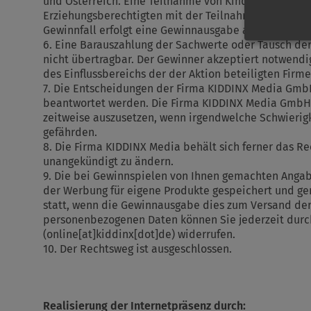
und Österreich. Eine Teilnahme von Kindern oder Jugen
Erziehungsberechtigten mit der Teilnahme am Gewinn
Gewinnfall erfolgt eine Gewinnausgabe an die Erzieh
6. Eine Barauszahlung der Sachwerte oder Tausch der 
nicht übertragbar. Der Gewinner akzeptiert notwend
des Einflussbereichs der der Aktion beteiligten Firm
7. Die Entscheidungen der Firma KIDDINX Media GmbH
beantwortet werden. Die Firma KIDDINX Media GmbH b
zeitweise auszusetzen, wenn irgendwelche Schwierigke
gefährden.
8. Die Firma KIDDINX Media behält sich ferner das R
unangekündigt zu ändern.
9. Die bei Gewinnspielen von Ihnen gemachten Ang
der Werbung für eigene Produkte gespeichert und gen
statt, wenn die Gewinnausgabe dies zum Versand der 
personenbezogenen Daten können Sie jederzeit durc
(online[at]kiddinx[dot]de)
widerrufen.
10. Der Rechtsweg ist ausgeschlossen.
Realisierung der Internetpräsenz durch: