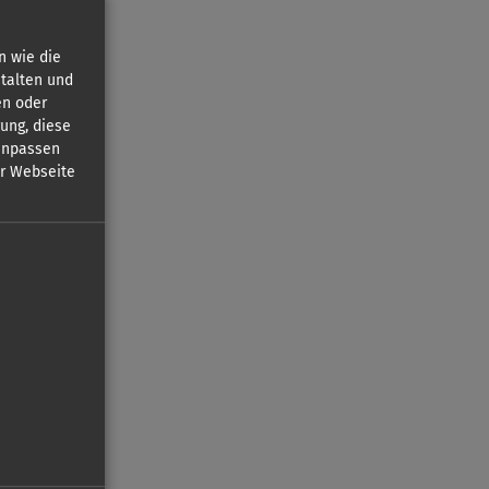
n wie die
talten und
en oder
gung, diese
 anpassen
er Webseite