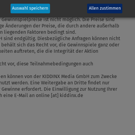
dlichen ist nur zulässig, soweit sich die
spiel vor Teilnahme einverstanden erklären; im
Auswahl speichern
Allen zustimmen
ungsberechtigten.
Gewinnspielpreise ist nicht möglich. Die Preise sind
ige Änderungen der Preise, die durch andere außerhalb
en liegenden Faktoren bedingt sind.
 sind endgültig. Diesbezügliche Anfragen können nicht
ehält sich das Recht vor, die Gewinnspiele ganz oder
iten auftreten, die die Integrität der Aktion
echt vor, diese Teilnahmebedingungen auch
aben können von der KIDDINX Media GmbH zum Zwecke
utzt werden. Eine Weitergabe an Dritte findet nur
Gewinne erfordert. Die Einwilligung zur Nutzung Ihrer
h eine E-Mail an
online
[at]
kiddinx.de