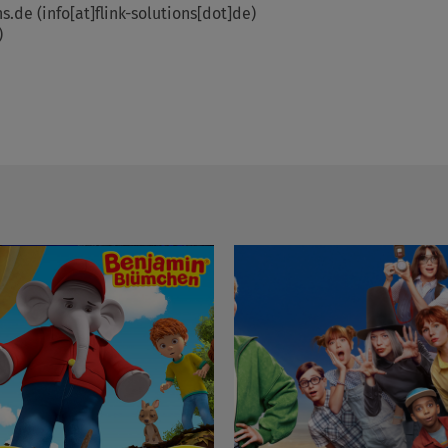
ns.de
(info[at]flink-solutions[dot]de)
)