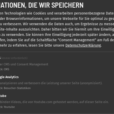
ATIONEN, DIE WIR SPEICHERN
d Data Mining im Sinne von Art. 4 Richtlinie (EU)
msetzungsakten der EU- und EWR-Mitgliedsstaaten, in
en Technologien wie Cookies und verarbeiten personenbezogene Date
 behält sich die KIDDINX Media GmbH ausdrücklich vor.
der Browserinformationen, um unsere Webseite für Sie optimal zu ges
zu verbessern. Wir verwenden die Daten auch, um Ergebnisse zu mess
te-Inhalte auszurichten. Daher bitten wir Sie hiermit um Ihre Einwilli
 zu verwenden. Sie können Ihre Einwilligung jederzeit später ändern,
fen, indem Sie auf die Schaltfläche “Consent Management“ am Fuß d
Facebook Fanpage gezeigt werden, ist die KIDDINX Media
ehr zu erfahren, lesen Sie bitte unsere
Datenschutzerklärung
.
seiten von Benjamin Blümchen, Bibi Blocksberg,
S
(immer erforderlich)
ängig von dem Erwerb von Waren oder Dienstleistungen.
er CMS und Consent Management
 Benutzer diese Teilnahmebedingungen.
ck
:
CMS
ung dieser Aktion beteiligte Personen sind von der
le ist diejenige Person, der die E-Mail-Adresse gehört,
gle Analytics
Gewinnspiel angegeben worden ist oder deren
 analysieren und verbessern die Leistung unserer Seite (anonymisiert).
ntarfunktion benutzt wurde.
ck
:
Besucher-Statistiken
 Preis vergeben. Die Vergabe des Preises findet nur
tube
iche für die Teilnahme notwendigen
 binden Videos, die von Youtube.com gehostet werden, auf dieser Seite ein.
nd richtig gemacht haben.
ck
:
Youtube
ren mit Wohnsitz in der Bundesrepublik Deutschland