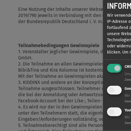
INFORM
Eine Nutzung der Inhalte unserer Webseite für Text un
2019/790 jeweils in Verbindung mit den einzelnen U
Wir verwend
der Bundesrepublik Deutschland i. V. m. § 44b UrhG,
IP-Adresse o
fortlaufend 
unsere Websi
Technologien
Teilnahmebedingungen Gewinnspiele
oder widerru
1. Veranstalter jeglicher Gewinnspiele, die auf der 
klicken.
Um m
GmbH.
2. Die Teilnahme an allen Gewinnspielen auf den Fan
CM
Bibi&Tina und Kira Kolumna ist kostenlos und unabh
Uns
Mit der Teilnahme an Gewinnspielen akzeptiert der
Zwe
3. KIDDINX und andere an der Konzeption und Umsetz
Teilnahme ausgeschlossen. Teilnehmer der Gewinnspie
Goo
die bei der Anmeldung oder Antwortzusendung zum 
Wir
Facebook-Account bei der Like-, Teilen- oder Komme
Zwe
4. Es wird nur der in den Gewinnspielen beschriebene
You
unter den Teilnehmern statt, die eigenhändig sämtl
Wir
Eingaben/Anforderungen vollständig, verständlich u
Zwe
5. Teilnahmeberechtigt sind alle Personen ab 18 Jah