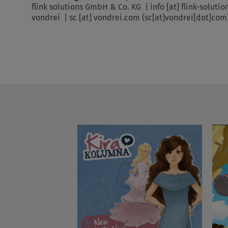
flink solutions GmbH & Co. KG |
info
[at]
flink-solutio
vondrei |
sc
[at]
vondrei.com
(sc[at]vondrei[dot]com