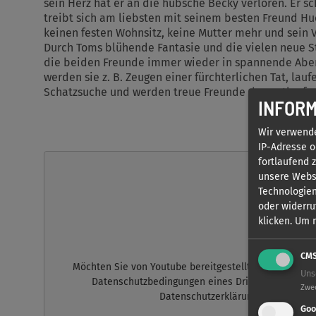
sein Herz hat er an die hübsche Becky verloren. Er s
treibt sich am liebsten mit seinem besten Freund Hu
keinen festen Wohnsitz, keine Mutter mehr und sein V
Durch Toms blühende Fantasie und die vielen neue St
die beiden Freunde immer wieder in spannende Abent
werden sie z. B. Zeugen einer fürchterlichen Tat, lau
Schatzsuche und werden treue Freunde des entlaufen
INFORM
Wir verwend
IP-Adresse o
fortlaufend 
unsere Websi
Technologien
oder widerru
klicken.
Um m
CM
Möchten Sie von
Youtube
bereitgestellte externe Inh
Uns
Datenschutzbedingungen eines Drittdienstes zu! B
Zwe
Datenschutzerklärung, die am Seite
Goo