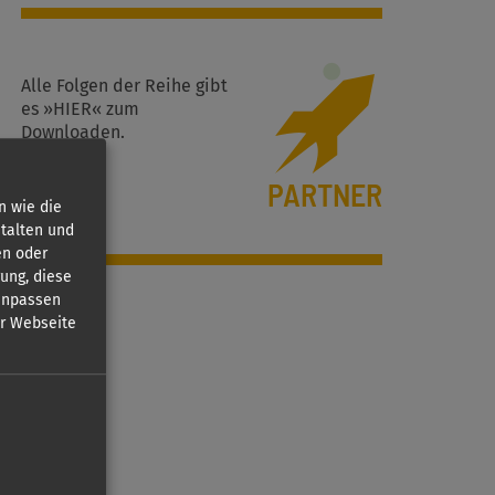
Alle Folgen der Reihe gibt
es
»HIER«
zum
Downloaden.
PARTNER
n wie die
talten und
en oder
gung, diese
 anpassen
er Webseite