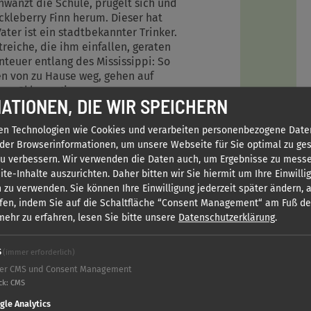
chwänzt die Schule, prügelt sich und
ckleberry Finn herum. Dieser hat
ater ist ein stadtbekannter Trinker.
reiche, die ihm einfallen, geraten
euer entlang des Mississippi: So
fen von zu Hause weg, gehen auf
en Sklaven Jim.
ATIONEN, DIE WIR SPEICHERN
en Technologien wie Cookies und verarbeiten personenbezogene Date
der Browserinformationen, um unsere Webseite für Sie optimal zu ges
zu verbessern. Wir verwenden die Daten auch, um Ergebnisse zu mess
te-Inhalte auszurichten. Daher bitten wir Sie hiermit um Ihre Einwilli
 zu verwenden. Sie können Ihre Einwilligung jederzeit später ändern,
fen, indem Sie auf die Schaltfläche “Consent Management“ am Fuß d
ehr zu erfahren, lesen Sie bitte unsere
Datenschutzerklärung
.
S
(immer erforderlich)
alte laden? Dadurch stimmen Sie den
er CMS und Consent Management
eachten Sie bitte hierzu unsere
ck
:
CMS
nfuß verlinkt ist.
gle Analytics