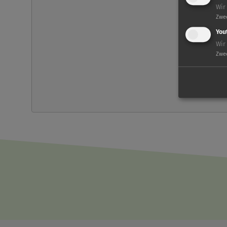
Wir
Ja
Zwe
You
Wir
Zwe