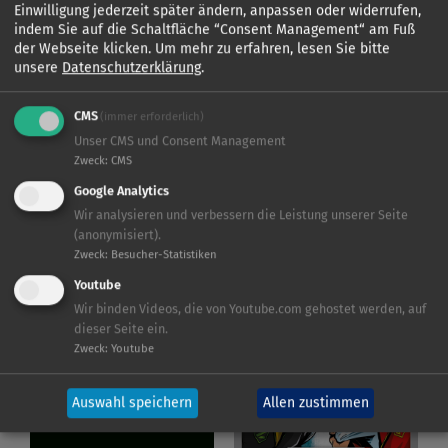
Einwilligung jederzeit später ändern, anpassen oder widerrufen,
indem Sie auf die Schaltfläche “Consent Management“ am Fuß
der Webseite klicken.
Um mehr zu erfahren, lesen Sie bitte
unsere
Datenschutzerklärung
.
KIDDINX
KIDDINX
CMS
(immer erforderlich)
Unser CMS und Consent Management
Zweck
:
CMS
Google Analytics
Wir analysieren und verbessern die Leistung unserer Seite
(anonymisiert).
Zweck
:
Besucher-Statistiken
Youtube
Wir binden Videos, die von Youtube.com gehostet werden, auf
KIDDINX
KIDDINX
dieser Seite ein.
Zweck
:
Youtube
Auswahl speichern
Allen zustimmen