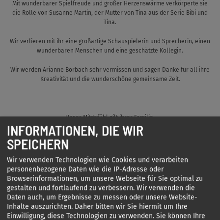
Mit wunderbarer Spielfreude und großer Herzenswärme verkörperte sie
die Rolle von Susanne Martin, der Mutter von Tina aus der Serie Bibi und
Tina.
Wir verlieren mit ihr eine großartige Schauspielerin und Sprecherin, einen
wunderbaren Menschen und eine geschätzte Kollegin.
Wir werden Arianne Borbach sehr vermissen und sagen Danke für all ihre
Kreativität und die wunderschöne gemeinsame Zeit.
Unser Mitgefühl gilt ihrer Familie.
INFORMATIONEN, DIE WIR
SPEICHERN
Die Geschäftsführung und alle Mitarbeiterinnen und Mitarbeiter
Wir verwenden Technologien wie Cookies und verarbeiten
personenbezogene Daten wie die IP-Adresse oder
KIDDINX Studios GmbH
Browserinformationen, um unsere Webseite für Sie optimal zu
gestalten und fortlaufend zu verbessern. Wir verwenden die
KIDDINX Media GmbH
Daten auch, um Ergebnisse zu messen oder unsere Website-
Inhalte auszurichten. Daher bitten wir Sie hiermit um Ihre
Good Time Holding GmbH
Einwilligung, diese Technologien zu verwenden. Sie können Ihre