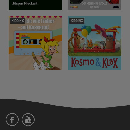
KIDDINX
KIDDINX
Social
Menü