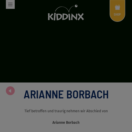
Shop
Menü
SHOP
ARIANNE BORBACH
Tief betroffen und traurig nehmen wir Abschied von
Arianne Borbach